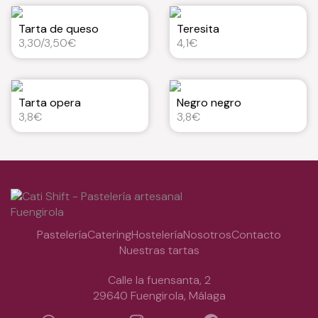
Tarta de queso
Teresita
3,30/3,50€
4,1€
Tarta opera
Negro negro
3,8€
3,8€
Pastelería
Catering
Hostelería
Nosotros
Contacto
Nuestras tartas
Calle la fuensanta, 2
29640 Fuengirola, Málaga