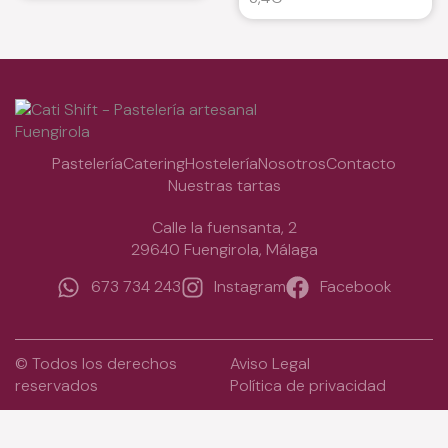
Pastelería
Catering
Hostelería
Nosotros
Contacto
Nuestras tartas
Calle la fuensanta, 2
29640 Fuengirola, Málaga
673 734 243
Instagram
Facebook
© Todos los derechos
Aviso Legal
reservados
Política de privacidad