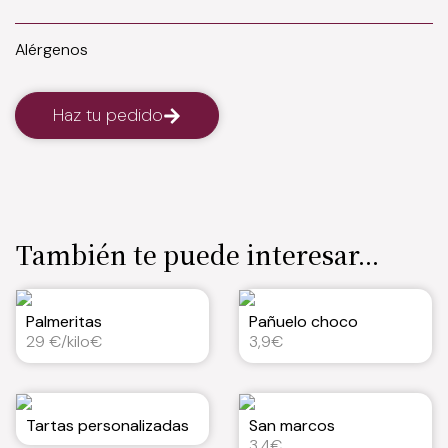
Alérgenos
Haz tu pedido
También te puede interesar...
Palmeritas
Pañuelo choco
29 €/kilo€
3,9€
Tartas personalizadas
San marcos
3,4€